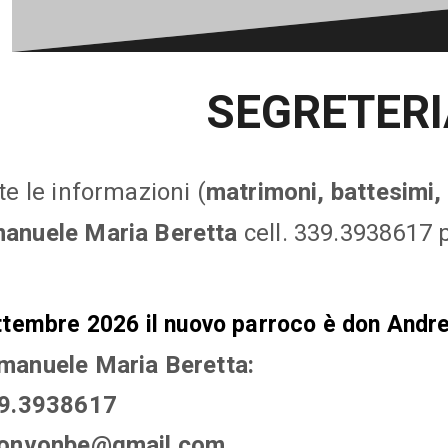
SEGRETERI
te le informazioni (
matrimoni, battesimi, 
anuele Maria Beretta
cell. 339.3938617 
ttembre 2026 il nuovo parroco è don Andr
manuele Maria Beretta:
39.3938617
donvonbe@gmail.com