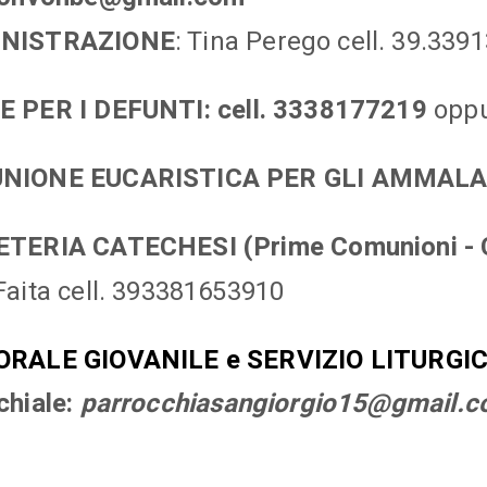
NISTRAZIONE
: Tina Perego cell. 39.339
E PER I DEFUNTI
: cell. 3338177219
opp
NIONE EUCARISTICA PER GLI AMMALA
TERIA CATECHESI (Prime Comunioni - 
Faita cell. 393381653910
ORALE GIOVANILE e SERVIZIO LITURGIC
chiale:
parrocchiasangiorgio15@gmail.